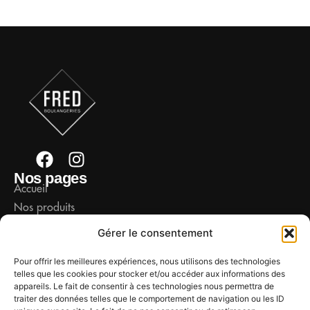
F
I
a
n
Nos pages
Accueil
c
s
Nos produits
e
t
b
a
Notre maison
Gérer le consentement
o
g
Mon compte
Liens rapides
o
r
Pour offrir les meilleures expériences, nous utilisons des technologies
Mentions légales
telles que les cookies pour stocker et/ou accéder aux informations des
k
a
Politique de confidentialité
appareils. Le fait de consentir à ces technologies nous permettra de
m
traiter des données telles que le comportement de navigation ou les ID
Politique relative au cookies