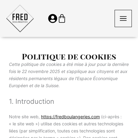
Aller
au
Panier
contenu
Politique de cookies
Consent
Consent
Consent
Consent
Consent
Consent
Consent
Consent
Marketing
Cette politique de cookies a été mise à jour pour la dernière
to
to
to
to
to
to
to
to
fois le 22 novembre 2025 et s’applique aux citoyens et aux
service
service
service
service
service
service
service
service
résidents permanents légaux de l’Espace Économique
wordpress
elementor
woocommerc
sourcebuster-
stripe
facebook
mixpanel
divers
Européen et de la Suisse.
js
1. Introduction
Notre site web,
https://fredboulangeries.com
(ci-après :
« le site web ») utilise des cookies et autres technologies
liées (par simplification, toutes ces technologies sont
désignées par le terme « cookies »). Des cookies sont