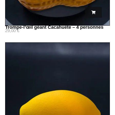
Trompe-l’œil géant Cacahuète – 4 personnes
29,00
€