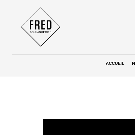
Aller
au
contenu
ACCUEIL
N