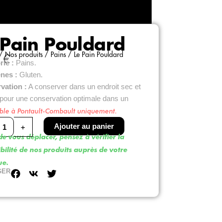
 Pain Pouldard
/
Nos produits
/
Pains
/ Le Pain Pouldard
0
€
ie :
Pains.
ènes :
Gluten.
vation :
A conserver dans un endroit sec et
t pour une conservation optimale dans un
ble à Pontault-Combault uniquement.
é
+
Ajouter au panier
e vous déplacer, pensez à vérifier la
bilité de nos produits auprès de votre
rd
ue.
GER