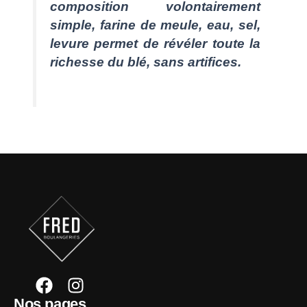
composition volontairement
simple, farine de meule, eau, sel,
levure permet de révéler toute la
richesse du blé, sans artifices.
F
I
a
n
Nos pages