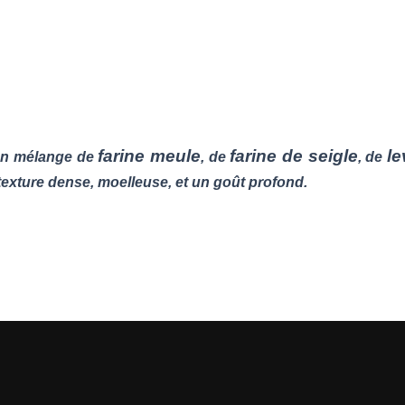
farine meule
farine de seigle
le
un mélange de
, de
, de
e texture dense, moelleuse, et un goût profond.