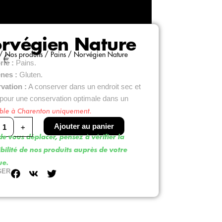
rvégien Nature
/
Nos produits
/
Pains
/ Norvégien Nature
0
€
ie :
Pains.
ènes :
Gluten.
vation :
A conserver dans un endroit sec et
t pour une conservation optimale dans un
ble à Charenton uniquement.
é
+
Ajouter au panier
e vous déplacer, pensez à vérifier la
ien
bilité de nos produits auprès de votre
ue.
GER