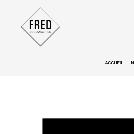
Aller
au
contenu
ACCUEIL
N