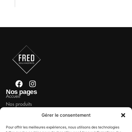
F
I
a
n
Nos pages
Accueil
c
s
Nos produits
e
t
b
a
Notre maison
Gérer le consentement
o
g
Mon compte
Liens rapides
o
r
Pour offrir les meilleures expériences, nous utilisons des technologies
Mentions légales